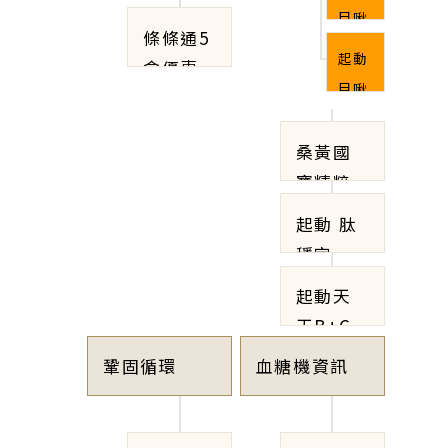
盒套
條條
目啾
套組
條條通5
組
通】
金2
【贈2盒
起動
盒優惠
【贈
盒套
條條
目啾
套組
1盒
組
通】
金10
【贈4盒
目啾
盒套
桑黃國
條條
金】
組
寶精粹-
通】
【贈
破盤優
起動 肽
3盒
惠【兩
穩定
目啾
入組】
起動天
金】
天B+C
發泡錠2
鞏固循環
血糖機資訊
入組