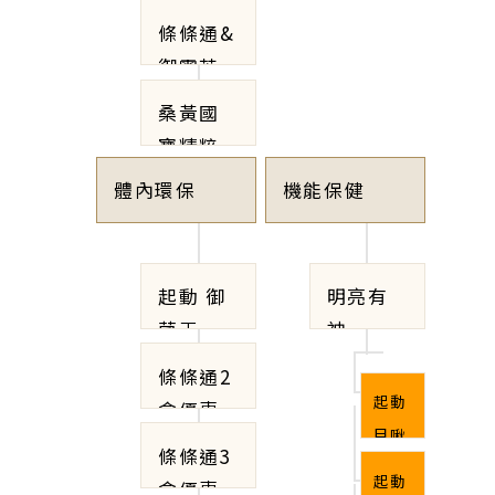
體驗
天B+C
條條通&
組】
發泡錠
御靈芝
刺五加
桑黃國
寶精粹
&2盒起
體內環保
機能保健
動天天
B+C發
泡錠
起動 御
明亮有
菌王
神
條條通2
起動
盒優惠
目啾
套組
條條通3
金5
【贈1盒
起動
盒優惠