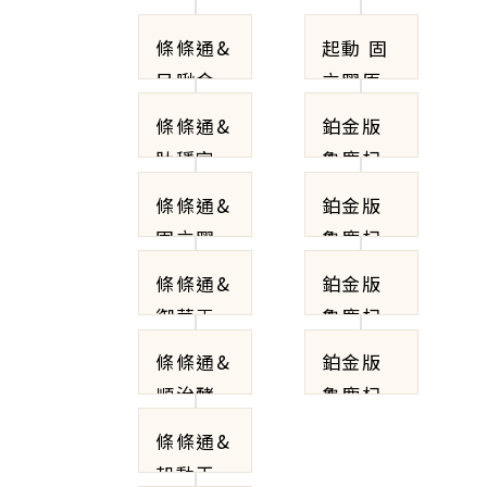
條條通&
起動 固
目啾金
立膠原
條條通&
鉑金版
肽穩定
龜鹿杞
凍5盒優
條條通&
鉑金版
惠套組
固立膠
龜鹿杞
【贈1盒
原
凍10盒
條條通&
鉑金版
龜鹿杞
優惠套
御菌王
龜鹿杞
凍】
組【贈3
凍20盒
條條通&
鉑金版
盒龜鹿
優惠套
順治酵
龜鹿杞
杞凍】
組【贈8
素果凍
凍 【1個
條條通&
盒龜鹿
月保養
起動天
杞凍】